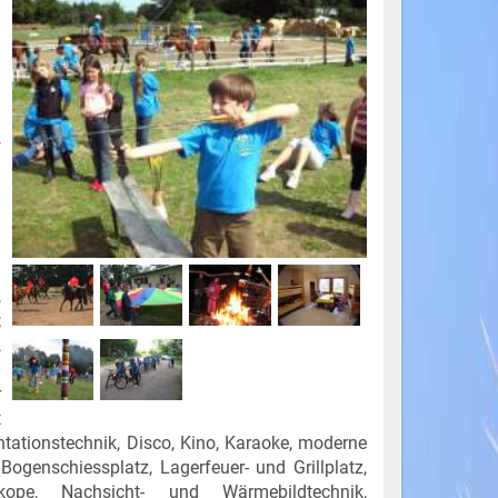
d
m
h
u
f
n
l
.
,
;
,
0
r
t
ationstechnik, Disco, Kino, Karaoke, moderne
ogenschiessplatz, Lagerfeuer- und Grillplatz,
ope, Nachsicht- und Wärmebildtechnik,