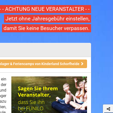
- - ACHTUNG NEUE VERANSTALTER - -
Jetzt ohne Jahresgebühr einstellen,
damit Sie keine Besucher verpassen.
enlager & Feriencamps von Kinderland Schorfheide
ein
der
und
ager
azu
ien,
ule,