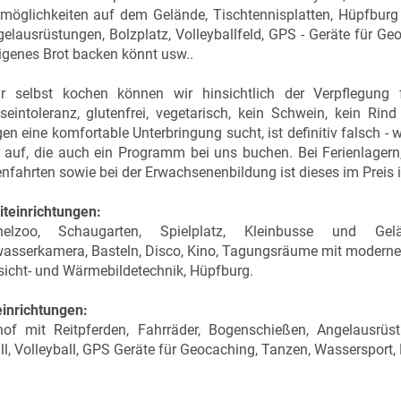
rmöglichkeiten auf dem Gelände, Tischtennisplatten, Hüpfburg 
elausrüstungen, Bolzplatz, Volleyballfeld, GPS - Geräte für Ge
igenes Brot backen könnt usw..
r selbst kochen können wir hinsichtlich der Verpflegung 
seintoleranz, glutenfrei, vegetarisch, kein Schwein, kein Rin
en eine komfortable Unterbringung sucht, ist definitiv falsch -
 auf, die auch ein Programm bei uns buchen. Bei Ferienlagern
nfahrten sowie bei der Erwachsenenbildung ist dieses im Preis 
iteinrichtungen:
chelzoo, Schaugarten, Spielplatz, Kleinbusse und Ge
asserkamera, Basteln, Disco, Kino, Tagungsräume mit moderner T
icht- und Wärmebildetechnik, Hüpfburg.
inrichtungen:
hof mit Reitpferden, Fahrräder, Bogenschießen, Angelausrüst
l, Volleyball, GPS Geräte für Geocaching, Tanzen, Wasserspor