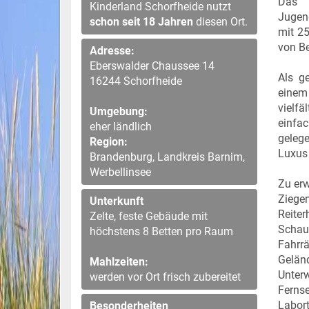
Das 
Kinderland Schorfheide nutzt
Jugen
schon seit 18 Jahren
diesen Ort.
mit 25
von Be
Adresse:
Eberswalder Chaussee 14
Als g
16244 Schorfheide
einem
vielf
Umgebung:
einfac
eher ländlich
geleg
Region:
Luxus 
Brandenburg, Landkreis Barnim,
Werbellinsee
Zu erw
Ziege
Unterkunft
Reite
Zelte, feste Gebäude mit
Schau
höchstens 8 Betten pro Raum
Fahr
Gelän
Mahlzeiten:
Unter
werden vor Ort frisch zubereitet
Fernse
Labor
Besonderheiten