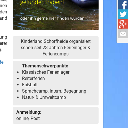
rien
rden
land
hung
Kinderland Schorfheide organisiert
erer
schon seit 23 Jahren Ferienlager &
g.
Feriencamps
de
Themenschwerpunkte
Klassisches Ferienlager
Reiterferien
Fußball
Sprachcamp, intern. Begegnung
Natur- & Umweltcamp
Anmeldung:
online, Post