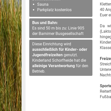
Klette
Sauna
40 Ang
Parkplatz kostenlos
Euer e
Bus und Bahn:
Da wi
Es sind 50 m bis zu: Linie 905
(Lakto
der Barnimer Busgesellschaft
hingeg
Kinder
Diese Einrichtung wird
Klasse
ausschließlich für Kinder- oder
Jugendfreizeiten
genutzt.
Freize
Kinderland Schorfheide hat die
Strei
alleinige Verantwortung
für den
Unterw
Betrieb.
Nachts
Sporte
Reiter
Fußbal