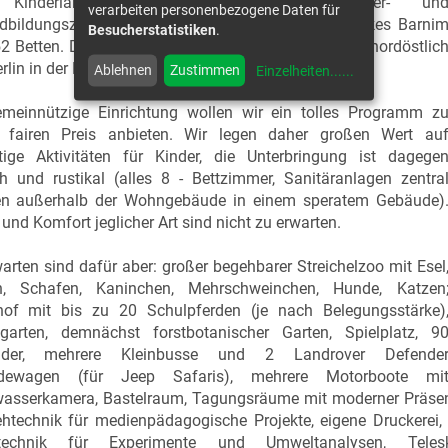
Kinderland Schorfheide ist ein Kinder- un
verarbeiten personenbezogene Daten für
dbildungszentrum des Bildungs- und Erholungswerkes Barni
Besucherstatistiken
.
2 Betten. Die Anlage befindet sich ca. 60 Kilometer nordöstlic
rlin in der Nähe des Werbellinsees.
Ablehnen
Zustimmen
Einzelheiten...
...
emeinnützige Einrichtung wollen wir ein tolles Programm z
 fairen Preis anbieten. Wir legen daher großen Wert au
ältige Aktivitäten für Kinder, die Unterbringung ist dagege
h und rustikal (alles 8 - Bettzimmer, Sanitäranlagen zentra
en außerhalb der Wohngebäude in einem speratem Gebäude)
und Komfort jeglicher Art sind nicht zu erwarten.
arten sind dafür aber: großer begehbarer Streichelzoo mit Esel
n, Schafen, Kaninchen, Mehrschweinchen, Hunde, Katzen
rhof mit bis zu 20 Schulpferden (je nach Belegungsstärke)
garten, demnächst forstbotanischer Garten, Spielplatz, 9
räder, mehrere Kleinbusse und 2 Landrover Defende
dewagen (für Jeep Safaris), mehrere Motorboote mi
wasserkamera, Bastelraum, Tagungsräume mit moderner Präsent
htechnik für medienpädagogische Projekte, eigene Druckerei, B
technik für Experimente und Umweltanalysen, Telesk